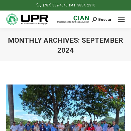
(787) 832-4040 exts. 3854, 2310
Buscar
Search:
MONTHLY ARCHIVES:
SEPTEMBER
2024
You are here: