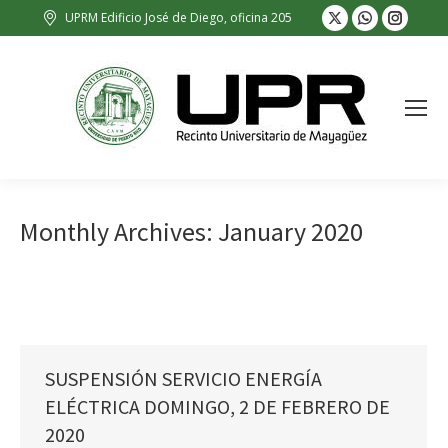
X
Whatsapp
Insta
UPRM Edificio José de Diego, oficina 205
page
page
page
opens
opens
opens
in
in
in
new
new
new
window
window
wind
Monthly Archives:
January 2020
SUSPENSIÓN SERVICIO ENERGÍA
ELÉCTRICA DOMINGO, 2 DE FEBRERO DE
2020