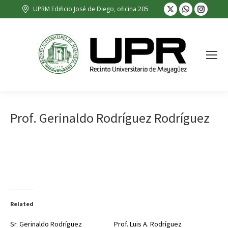
X
Whatsapp
Insta
UPRM Edificio José de Diego, oficina 205
page
page
page
opens
opens
opens
in
in
in
new
new
new
window
window
wind
Prof. Gerinaldo Rodríguez Rodríguez
Related
Sr. Gerinaldo Rodríguez
Prof. Luis A. Rodríguez