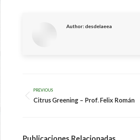
on
on
Facebook
X
Author:
desdelaeea
Post
navigation
PREVIOUS
Citrus Greening – Prof. Felix Román
Previous
post:
Publicaciones Relacionadas