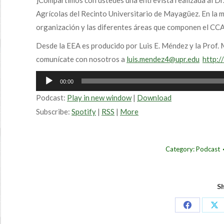
]Compartimos con ustedes una entrevista realizada al D
Agrícolas del Recinto Universitario de Mayagüez. En la m
organización y las diferentes áreas que componen el CCA
Desde la EEA es producido por Luis E. Méndez y la Prof.
comunícate con nosotros a
luis.mendez4@upr.edu
http:/
Audio
00:00
Player
Podcast:
Play in new window
|
Download
Subscribe:
Spotify
|
RSS
|
More
Category:
Podcast
Sh
Share
Sh