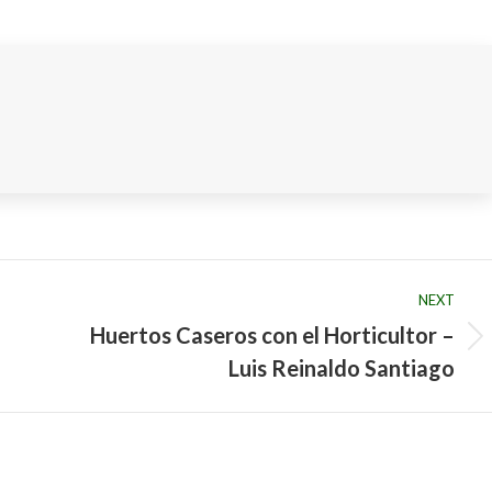
on
on
on
LinkedIn
Pinterest
WhatsApp
NEXT
Huertos Caseros con el Horticultor –
Next
Luis Reinaldo Santiago
post: