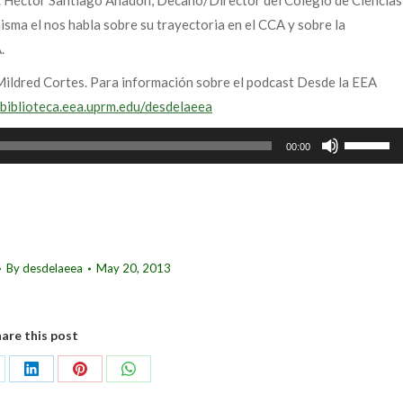
r. Héctor Santiago Anadón, Decano/Director del Colegio de Ciencias
isma el nos habla sobre su trayectoria en el CCA y sobre la
.
 Mildred Cortes. Para información sobre el podcast Desde la EEA
/biblioteca.eea.uprm.edu/desdelaeea
Use
00:00
Up/Down
Arrow
keys
to
increase
By
desdelaeea
May 20, 2013
or
decrease
volume.
are this post
are
Share
Share
Share