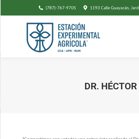
(787)-767-9705
1193 Calle Guayacán, Jard
DR. HÉCTOR