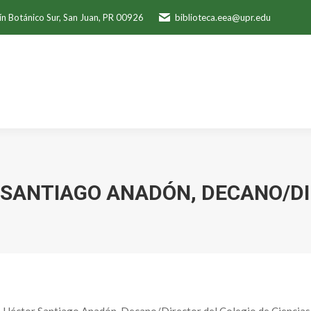
ín Botánico Sur, San Juan, PR 00926
biblioteca.eea@upr.edu
 SANTIAGO ANADÓN, DECANO/D