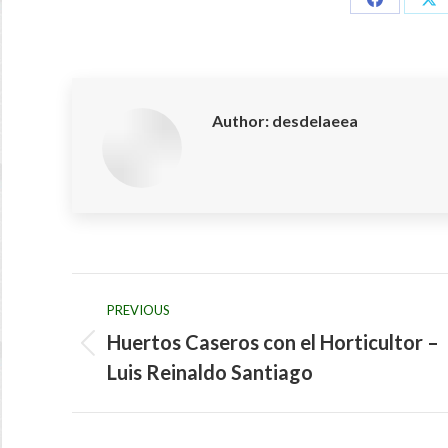
Share
Sh
on
on
Facebook
X
Author:
desdelaeea
Post
PREVIOUS
navigation
Huertos Caseros con el Horticultor –
Previous
Luis Reinaldo Santiago
post: