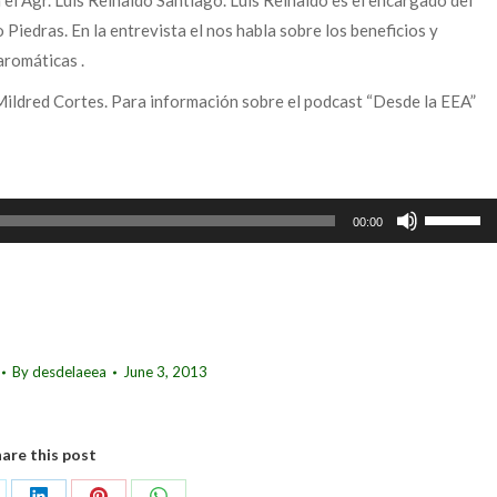
l Agr. Luis Reinaldo Santiago. Luis Reinaldo es el encargado del
Piedras. En la entrevista el nos habla sobre los beneficios y
aromáticas .
Mildred Cortes. Para información sobre el podcast “Desde la EEA”
Use
00:00
Up/Down
Arrow
keys
to
increase
By
desdelaeea
June 3, 2013
or
decrease
volume.
are this post