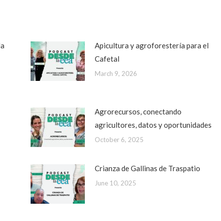
da
Apicultura y agroforestería para el
Cafetal
March 9, 2026
Agrorecursos, conectando
agricultores, datos y oportunidades
October 6, 2025
Crianza de Gallinas de Traspatio
June 10, 2025