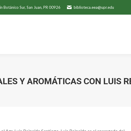
ín Botánico Sur, San Juan, PR 00926
biblioteca.eea@upr.edu
LES Y AROMÁTICAS CON LUIS 