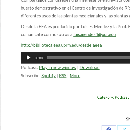
Compartimos con ustedes una interesante entrevista con e
huerto demostrativo en el Centro de Investigación de Río 
diferentes usos de las plantas medicianales y las plantas 
Desde la EEA es producido por Luis E. Méndez y la Prof. 
comunícate con nosotros a
luis.mendez4@upr.edu
http://biblioteca.eea.uprm.edu/desdelaeea
Audio
00:00
Player
Podcast:
Play in new window
|
Download
Subscribe:
Spotify
|
RSS
|
More
Category:
Podcast
Sh