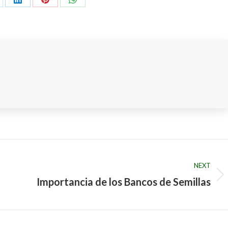
are
Share
Share
Share
on
on
on
LinkedIn
Pinterest
WhatsApp
NEXT
Importancia de los Bancos de Semillas
Next
post: