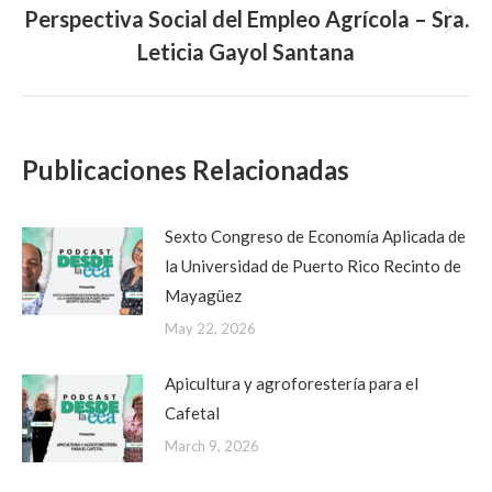
Perspectiva Social del Empleo Agrícola – Sra.
Next
Leticia Gayol Santana
post:
Publicaciones Relacionadas
Sexto Congreso de Economía Aplicada de
la Universidad de Puerto Rico Recinto de
Mayagüez
May 22, 2026
Apicultura y agroforestería para el
Cafetal
March 9, 2026