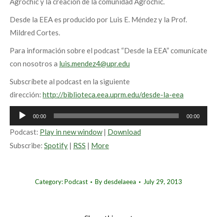
Agrochic y la creación de la comunidad Agrochic.
Desde la EEA es producido por Luis E. Méndez y la Prof.
Mildred Cortes.
Para información sobre el podcast “Desde la EEA” comunícate
con nosotros a
luis.mendez4@upr.edu
Subscríbete al podcast en la siguiente
dirección:
http://biblioteca.eea.uprm.edu/desde-la-eea
Audio
00:00
00:00
Player
Podcast:
Play in new window
|
Download
Subscribe:
Spotify
|
RSS
|
More
Category:
Podcast
By
desdelaeea
July 29, 2013