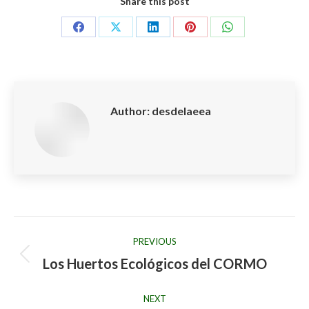
Share this post
Share
Share
Share
Share
Share
on
on
on
on
on
Facebook
X
LinkedIn
Pinterest
WhatsApp
Author:
desdelaeea
Post
PREVIOUS
navigation
Los Huertos Ecológicos del CORMO
Previous
post:
NEXT