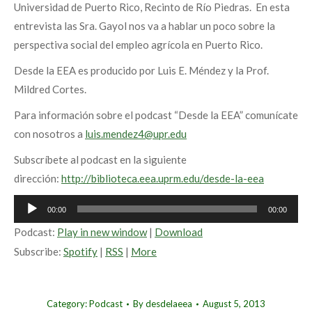
Universidad de Puerto Rico, Recinto de Río Piedras. En esta
entrevista las Sra. Gayol nos va a hablar un poco sobre la
perspectiva social del empleo agrícola en Puerto Rico.
Desde la EEA es producido por Luis E. Méndez y la Prof.
Mildred Cortes.
Para información sobre el podcast “Desde la EEA” comunícate
con nosotros a
luis.mendez4@upr.edu
Subscríbete al podcast en la siguiente
dirección:
http://biblioteca.eea.uprm.edu/desde-la-eea
Audio
00:00
00:00
Player
Podcast:
Play in new window
|
Download
Subscribe:
Spotify
|
RSS
|
More
Category:
Podcast
By
desdelaeea
August 5, 2013