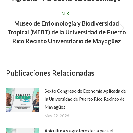
post:
NEXT
Museo de Entomología y Biodiversidad
Tropical (MEBT) de la Universidad de Puerto
Next
post:
Rico Recinto Universitario de Mayagüez
Publicaciones Relacionadas
Sexto Congreso de Economía Aplicada de
la Universidad de Puerto Rico Recinto de
Mayagüez
May 22, 2026
Apicultura y agroforestería para el