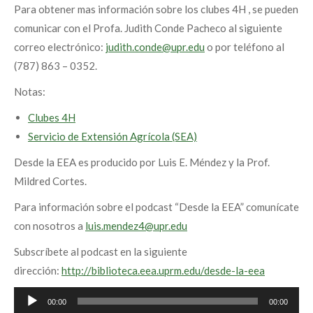
Para obtener mas información sobre los clubes 4H , se pueden
comunicar con el Profa. Judith Conde Pacheco al siguiente
correo electrónico:
judith.conde@upr.edu
o por teléfono al
(787) 863 – 0352.
Notas:
Clubes 4H
Servicio de Extensión Agrícola (SEA)
Desde la EEA es producido por Luis E. Méndez y la Prof.
Mildred Cortes.
Para información sobre el podcast “Desde la EEA” comunícate
con nosotros a
luis.mendez4@upr.edu
Subscríbete al podcast en la siguiente
dirección:
http://biblioteca.eea.uprm.edu/desde-la-eea
Audio
00:00
00:00