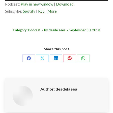
Player
Podcast:
Play in new window
|
Download
Subscribe:
Spotify
|
RSS
|
More
Category:
Podcast
By
desdelaeea
September 30, 2013
Share this post
Share
Share
Share
Share
Share
on
on
on
on
on
Facebook
X
LinkedIn
Pinterest
WhatsApp
Author:
desdelaeea