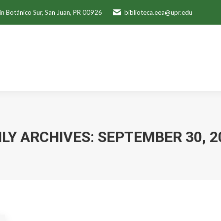
ín Botánico Sur, San Juan, PR 00926
biblioteca.eea@upr.edu
ILY ARCHIVES:
SEPTEMBER 30, 2