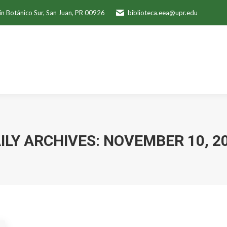
ín Botánico Sur, San Juan, PR 00926
biblioteca.eea@upr.edu
ILY ARCHIVES:
NOVEMBER 10, 2