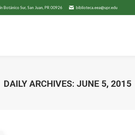
ín Botánico Sur, San Juan, PR 00926
biblioteca.eea@upr.edu
DAILY ARCHIVES:
JUNE 5, 2015