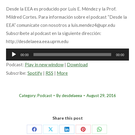
Desde la EEA es producido por Luis E. Méndez y la Prof.
Mildred Cortes. Para información sobre el podcast “Desde la
EEA” comunícate con nosotros a luis.mendez4@upr.edu
Subscríbete al podcast en la siguiente dirección:
http://desdelaeea.eea.uprm.edu
Audio
00:00
00:00
Player
Podcast:
Play in new window
|
Download
Subscribe:
Spotify
|
RSS
|
More
Category:
Podcast
By
desdelaeea
August 29, 2016
Share this post
Share
Share
Share
Share
Share