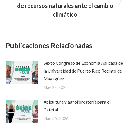
de recursos naturales ante el cambio
Next
post:
climático
Publicaciones Relacionadas
Sexto Congreso de Economía Aplicada de
la Universidad de Puerto Rico Recinto de
Mayagüez
May 22, 2026
Apicultura y agroforestería para el
Cafetal
March 9, 2026