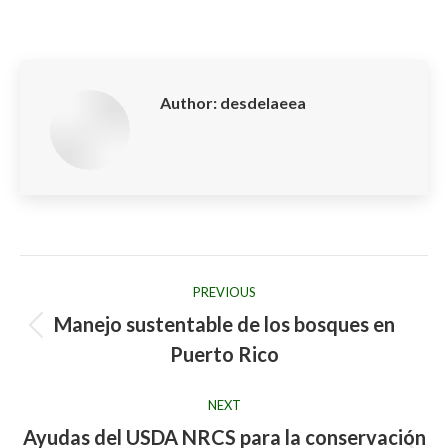
on
on
on
on
on
Facebook
X
LinkedIn
Pinterest
WhatsApp
Author:
desdelaeea
Post
PREVIOUS
navigation
Manejo sustentable de los bosques en
Previous
Puerto Rico
post:
NEXT
Ayudas del USDA NRCS para la conservación