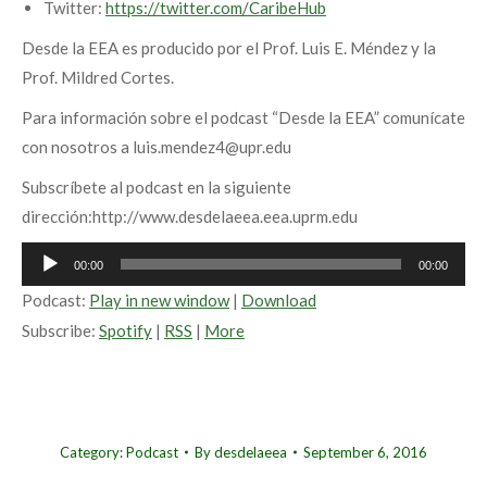
Twitter:
https://twitter.com/CaribeHub
Desde la EEA es producido por el Prof. Luis E. Méndez y la
Prof. Mildred Cortes.
Para información sobre el podcast “Desde la EEA” comunícate
con nosotros a luis.mendez4@upr.edu
Subscríbete al podcast en la siguiente
dirección:http://www.desdelaeea.eea.uprm.edu
Audio
00:00
00:00
Player
Podcast:
Play in new window
|
Download
Subscribe:
Spotify
|
RSS
|
More
Category:
Podcast
By
desdelaeea
September 6, 2016