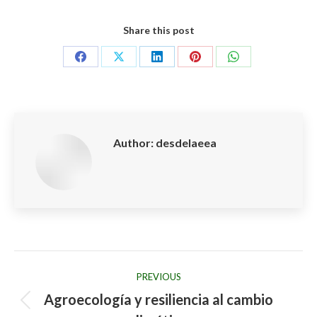
Share this post
Share
Share
Share
Share
Share
on
on
on
on
on
Facebook
X
LinkedIn
Pinterest
WhatsApp
Author:
desdelaeea
Post
PREVIOUS
navigation
Agroecología y resiliencia al cambio
Previous