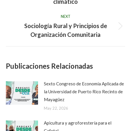
climático
post:
NEXT
Sociología Rural y Principios de
Next
Organización Comunitaria
post:
Publicaciones Relacionadas
Sexto Congreso de Economía Aplicada de
la Universidad de Puerto Rico Recinto de
Mayagüez
May 22, 2026
Apicultura y agroforestería para el
Cafetal