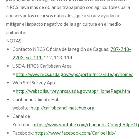
NRCS lleva más de 60 años trabajando con agricultores para
conservar los recursos naturales, que a su vez ayudan a
mitigar el impacto negativo de la agricultura en el medio
ambiente.
NOTAS:
Contacto NRCS Oficina de la región de Caguas:
787-743-
2203 ext. 111
, 112, 113, 114
USDA-NRCS Caribbean Area
=
http://www.nrcs.usda.gov/wps/portal/nrcs/site/pr/home/
Web Soil Survey App
=
http://websoilsurvey.nrcs.usda.gov/app/HomePage.htm
Caribbean Climate Hub
website:
http://caribbeanclimatehub.or
g
Canal de
YouTube:
https://www.youtube.com/channel/UCnIvgb64pe1
Facebook:
https://www.facebook.com/CaribeHub/