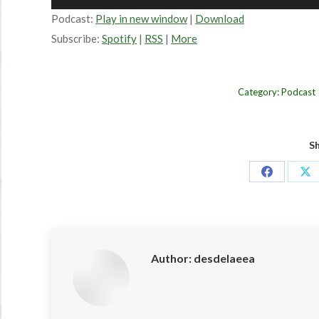
Player
Podcast:
Play in new window
|
Download
Subscribe:
Spotify
|
RSS
|
More
Category:
Podcast
Sh
Share
Sh
on
on
Facebook
X
Author:
desdelaeea