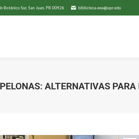
ín Botánico Sur, San Juan, PR 00926
biblioteca.eea@upr.edu
PELONAS: ALTERNATIVAS PARA 