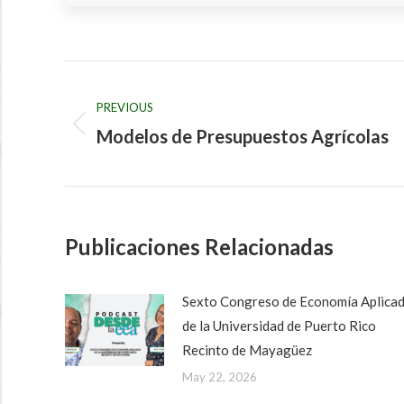
Post
navigation
PREVIOUS
Modelos de Presupuestos Agrícolas
Previous
post:
Publicaciones Relacionadas
Sexto Congreso de Economía Aplica
de la Universidad de Puerto Rico
Recinto de Mayagüez
May 22, 2026