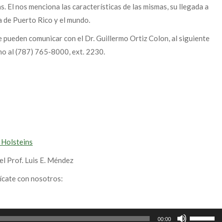
 El nos menciona las características de las mismas, su llegada a
ra de Puerto Rico y el mundo.
 pueden comunicar con el Dr. Guillermo Ortiz Colon, al siguiente
no al (787) 765-8000, ext. 2230.
 Holsteins
el Prof. Luis E. Méndez
ícate con nosotros:
Use
00:00