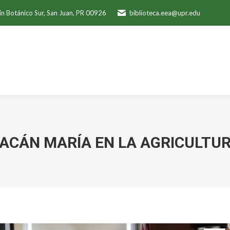
ín Botánico Sur, San Juan, PR 00926
biblioteca.eea@upr.edu
ACÁN MARÍA EN LA AGRICULTUR