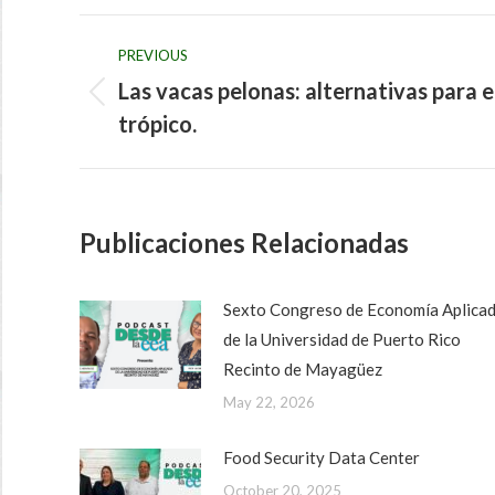
Post
PREVIOUS
navigation
Las vacas pelonas: alternativas para e
Previous
trópico.
post:
Publicaciones Relacionadas
Sexto Congreso de Economía Aplica
de la Universidad de Puerto Rico
Recinto de Mayagüez
May 22, 2026
Food Security Data Center
October 20, 2025