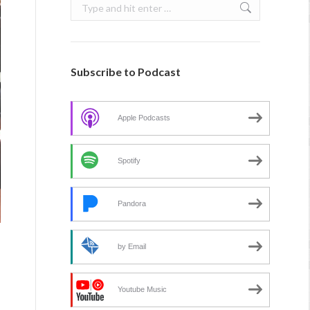
Search:
Subscribe to Podcast
Apple Podcasts
Spotify
Pandora
by Email
Youtube Music