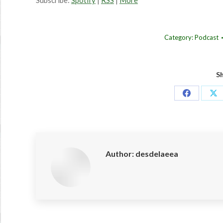
Subscribe:
Spotify
|
RSS
|
More
Category:
Podcast
Sh
Share
Sh
on
on
Facebook
X
Author:
desdelaeea