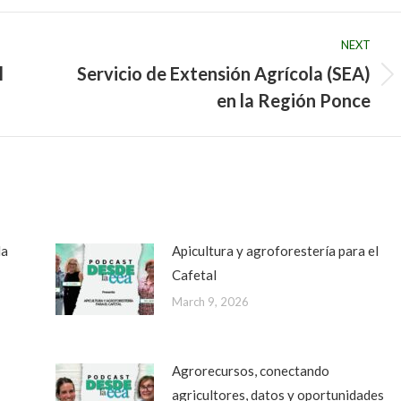
NEXT
l
Servicio de Extensión Agrícola (SEA)
Next
en la Región Ponce
post:
da
Apicultura y agroforestería para el
Cafetal
March 9, 2026
Agrorecursos, conectando
agricultores, datos y oportunidades