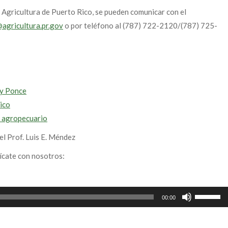
Agricultura de Puerto Rico, se pueden comunicar con el
agricultura.pr.gov
o por teléfono al (787) 722-2120/(787) 725-
 y Ponce
ico
r agropecuario
el Prof. Luis E. Méndez
ícate con nosotros:
Use
00:00
Up/Down
Arrow