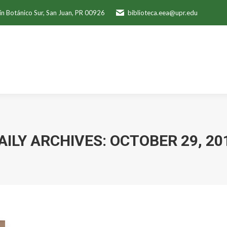
ín Botánico Sur, San Juan, PR 00926
biblioteca.eea@upr.edu
AILY ARCHIVES:
OCTOBER 29, 20