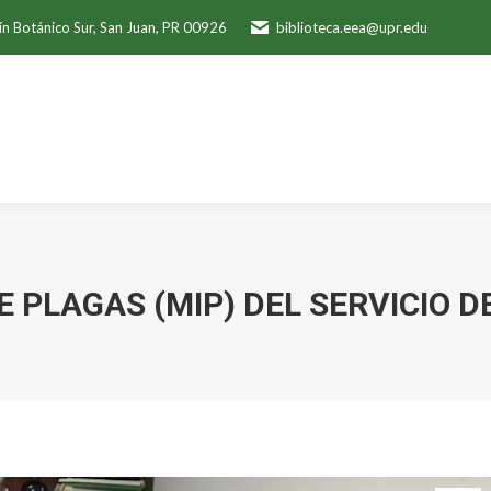
ín Botánico Sur, San Juan, PR 00926
biblioteca.eea@upr.edu
 PLAGAS (MIP) DEL SERVICIO D