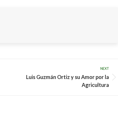
LinkedIn
Pinterest
WhatsApp
NEXT
Luis Guzmán Ortiz y su Amor por la
Next
Agricultura
post: