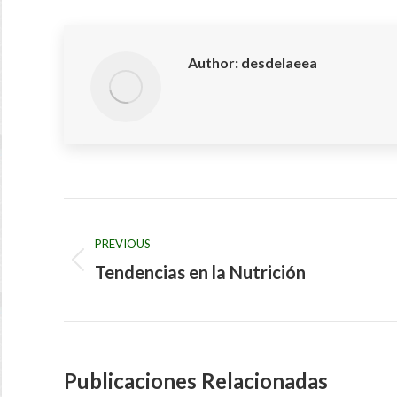
Facebook
X
Author:
desdelaeea
Post
navigation
PREVIOUS
Tendencias en la Nutrición
Previous
post:
Publicaciones Relacionadas