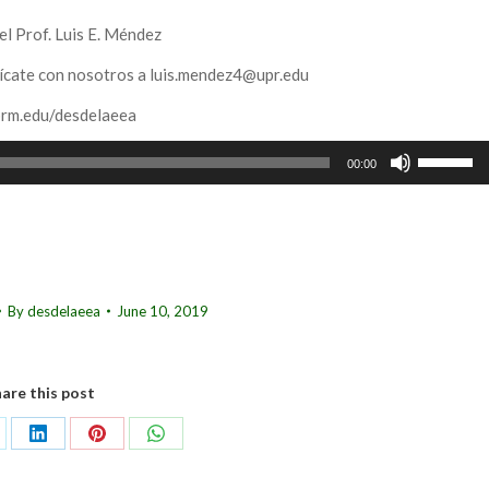
el Prof. Luis E. Méndez
ícate con nosotros a luis.mendez4@upr.edu
uprm.edu/desdelaeea
Use
00:00
Up/Down
Arrow
keys
to
increase
By
desdelaeea
June 10, 2019
or
decrease
volume.
are this post
are
Share
Share
Share
on
on
on