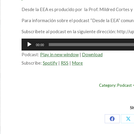
Desde la EEA es producido por la Prof. Mildred Cortes y 
Para información sobre el podcast “Desde la EEA” comun
Subscríbete al podcast en la siguiente dirección: http://
Audio
00:00
Player
Podcast:
Play in new window
|
Download
Subscribe:
Spotify
|
RSS
|
More
Category:
Podcast
Sh
Share
Sh
on
on