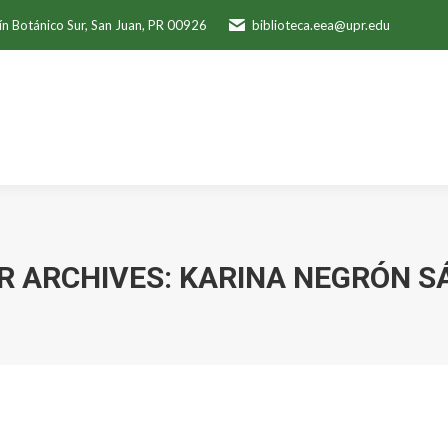
ín Botánico Sur, San Juan, PR 00926
biblioteca.eea@upr.edu
R ARCHIVES:
KARINA NEGRÓN S