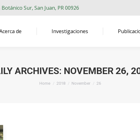
n Botánico Sur, San Juan, PR 00926
Acerca de
Investigaciones
Publicaci
ILY ARCHIVES:
NOVEMBER 26, 2
You are here:
Home
2018
November
26