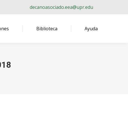
decanoasociado.eea@upr.edu
ones
Biblioteca
Ayuda
018