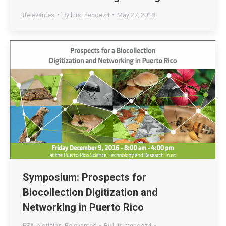
Relevantes
By
luis.mendez4
May 27, 2018
Symposium: Prospects for
Biocollection Digitization and
Networking in Puerto Rico
EEA
,
Noticias
,
Relevantes
By
luis.mendez4