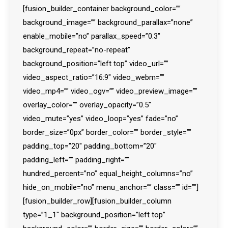
[fusion_builder_container background_color=””
background_image=”” background_parallax=”none”
enable_mobile=”no” parallax_speed=”0.3″
background_repeat=”no-repeat”
background_position=”left top” video_url=””
video_aspect_ratio=”16:9″ video_webm=””
video_mp4=”” video_ogv=”” video_preview_image=””
overlay_color=”” overlay_opacity=”0.5″
video_mute=”yes” video_loop=”yes” fade=”no”
border_size=”0px” border_color=”” border_style=””
padding_top=”20″ padding_bottom=”20″
padding_left=”” padding_right=””
hundred_percent=”no” equal_height_columns=”no”
hide_on_mobile=”no” menu_anchor=”” class=”” id=””]
[fusion_builder_row][fusion_builder_column
type=”1_1″ background_position=”left top”