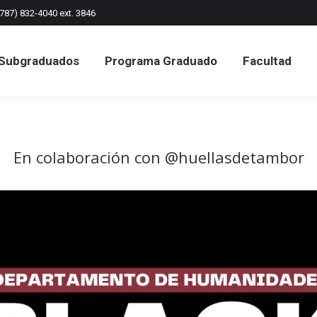
(787) 832-4040 ext. 3846
Subgraduados
Programa Graduado
Facultad
Subgraduados
Programa Graduado
Facultad
En colaboración con @huellasdetambor