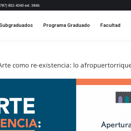
(787) 832-4040 ext. 3846
Subgraduados
Programa Graduado
Facultad
Subgraduados
Programa Graduado
Facultad
 Arte como re-existencia: lo afropuertorriqu