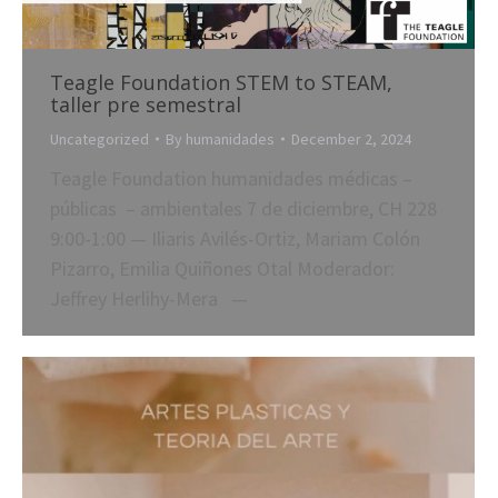
Teagle Foundation STEM to STEAM,
taller pre semestral
Uncategorized
By
humanidades
December 2, 2024
Teagle Foundation humanidades médicas –
públicas – ambientales 7 de diciembre, CH 228
9:00-1:00 — Iliaris Avilés-Ortiz, Mariam Colón
Pizarro, Emilia Quiñones Otal Moderador:
Jeffrey Herlihy-Mera —