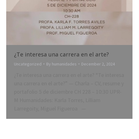
¿Te interesa una carrera en el arte?
Uncategorized
By
humanidades
December 2, 2024
¿Te interesa una carrera en el arte? “Te interesa
una carrera en el arte?” — Charla – CV, resume y
portafolio 5 de diciembre CH 228 – 10:30 UPR-
M Humanidades: Karla Torres, Lilliam
Larregoity, Miguel Figueroa —