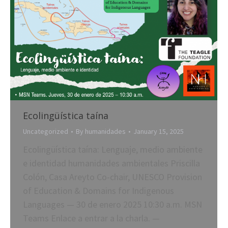
Ecolingüística taína
Uncategorized
By
humanidades
January 15, 2025
Ecolingüística taína: Lenguaje, medio ambiente
e identidad humanidades ambientales Priscilla
Colón, Casa Areyto Co-chair, UNESCO Provision
of Education & Domains for Indigenous
Languages — 30 de enero 2025 10:30 a.m. MSN
Teams Enlace a entrar a la charla. —