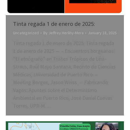
Tinta regada 1 de enero de 2025:
Uncategorized
By
Jeffrey Herlihy-Mera
January 18, 2025
Tinta regada 1 de enero de 2025: Tinta regada
1 de enero de 2025 — – Encuentros borgeanos:
“El etnógrafo” en Tristes Trópicos de Lévi-
Straus, Raúl Mayo Santana, Recinto de Ciencias
Médicas, Universidad de Puerto Rico. –
Meeting Borges, Jason Weiss. – Fabricando
Vagos: Apuntes sobre el Determinismo
Ambiental en Puerto Rico, José Daniel Cuevas
Torres, UPR-M.…