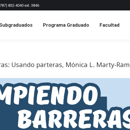
(787) 832-4040 ext. 3846
Subgraduados
Programa Graduado
Facultad
Subgraduados
Programa Graduado
Facultad
as: Usando parteras, Mónica L. Marty-Ramír