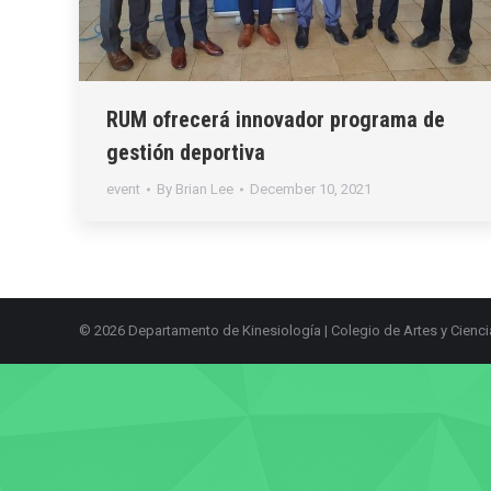
RUM ofrecerá innovador programa de
gestión deportiva
event
By
Brian Lee
December 10, 2021
© 2026 Departamento de Kinesiología |
Colegio de Artes y Cienc