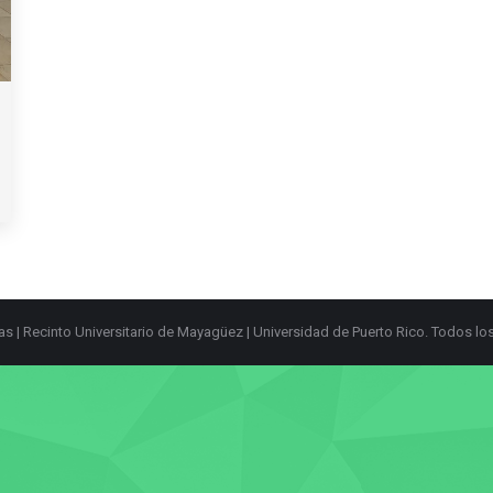
ias
|
Recinto Universitario de Mayagüez
|
Universidad de Puerto Rico
. Todos lo