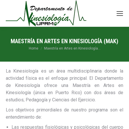
MAESTRÍA EN ARTES EN KINESIOLOGÍA (MAK)
You are here:
Home
Maestría en Artes en Kinesiología…
La Kinesiología es un área multidisciplinaria donde la
actividad física es el enfoque principal. El Departamento
de Kinesiología ofrece una Maestría en Artes en
Kinesiología (única en Puerto Rico) con dos áreas de
estudios; Pedagogía y Ciencias del Ejercicio.
Los objetivos primordiales de nuestro programa son el
entendimiento de:
Las respuestas fisiológicas y psicológicas del cuerpo