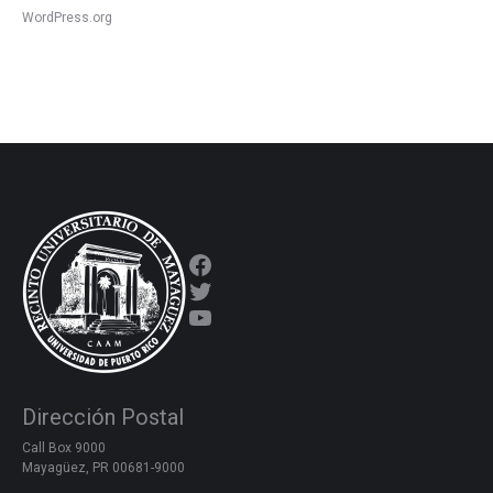
WordPress.org
Facebook
Twitter
YouTube
Dirección Postal
Call Box 9000
Mayagüez, PR 00681-9000