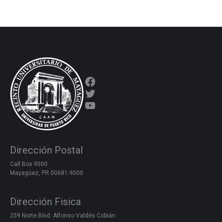
Facebook
Twitter
YouTube
Dirección Postal
Call Box 9000
Mayagüez, PR 00681-9000
Dirección Fisica
259 Norte Blvd. Alfonso Valdés Cobián