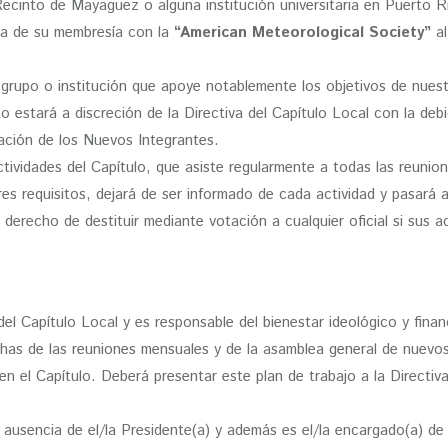
Recinto de Mayagüez o alguna institución universitaria en Puerto
cia de su membresía con la
“American Meteorological Society”
al
rupo o institución que apoye notablemente los objetivos de nuestro
estará a discreción de la Directiva del Capítulo Local con la deb
ación de los Nuevos Integrantes.
ctividades del Capítulo, que asiste regularmente a todas las reuni
s requisitos, dejará de ser informado de cada actividad y pasará a 
 derecho de destituir mediante votación a cualquier oficial si sus a
del Capítulo Local y es responsable del bienestar ideológico y finan
chas de las reuniones mensuales y de la asamblea general de nuevos
en el Capítulo. Deberá presentar este plan de trabajo a la Directiv
n ausencia de el/la Presidente(a) y además es el/la encargado(a) de 