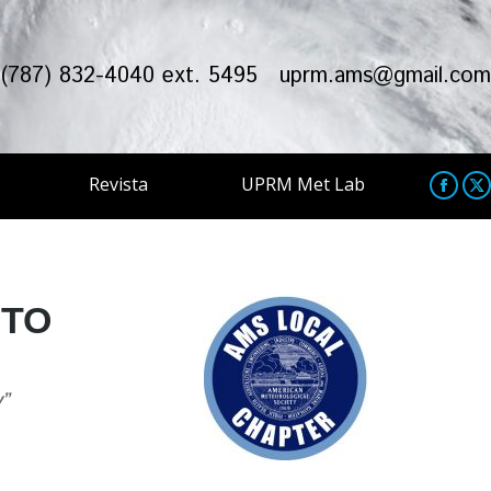
(787) 832-4040 ext. 5495
uprm.ams@gmail.co
Revista
UPRM Met Lab
Faceb
X
page
p
opens
o
in
in
NTO
new
n
windo
w
y”