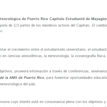
eorológica de Puerto Rico Capítulo Estudiantil de Mayagüe
ría de 2/3 partes de los miembros activos del Capítulo. El cambi
y”
.
ar el crecimiento entre el estudiantado universitario, el estudiant
to en ciencias atmosféricas, la meteorología, la oceanografía física,
objetivos, proveerá información a través de conferencias, seminari
 de la AMS de Puerto Rico
, para fomentar oportunidades educati
meteorológica del país.
persona cuyo interés esté en consonancia plena con los objetivos y