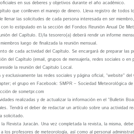
 oficiales en sus deberes y objetivos durante el año académico.
apítulo que conlleven el manejo de dinero. Lleva registro de todos 
de llenar las solicitudes de cada persona interesada en ser miembro
r con lo estipulado en la sección del Fondos Reunión Anual De Met
reunión del Capítulo. El/la tesorero(a) deberá rendir un informe me
 miembros luego de finalizada la reunión mensual.
nto de cada actividad del Capítulo. Se encargará de preparar las p
ión del Capítulo (email, grupos de mensajería, redes sociales o en 
preside la reunión del Capitulo Local.
 y exclusivamente las redes sociales y página oficial, “website” de
r; el grupo en Facebook: SMPR – Sociedad Meteorológica de Pue
rección de sometpr.com
vidades realizadas y de actualizar la información en el “Bulletin Bo
iales. Tendrá el deber de redactar un artículo sobre una actividad r
 solicitado.
r la Revista Juracán. Una vez completada la revista, la misma, debe
 a los profesores de meteorología, así como al personal administra