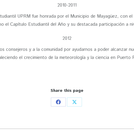
2010-2011
udiantil UPRM fue honrada por el Municipio de Mayagüez, con el P
o el Capítulo Estudiantil del Año y su destacada participación a niv
2012
tros consejeros y a la comunidad por ayudarnos a poder alcanzar 
aleciendo el crecimiento de la meteorología y la ciencia en Puerto 
Share this page
Share
Share
on
on
Facebook
X