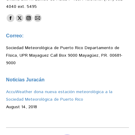
4040 ext. 5495
Find us on:
Facebook
X
Instagram
Mail
page
page
page
page
Correo:
opens
opens
opens
opens
in
in
in
in
Sociedad Meteorológica de Puerto Rico Departamento de
new
new
new
new
Física, UPR Mayaguez Call Box 9000 Mayagüez, P.R. 00681-
window
window
window
window
9000
Noticias Juracán
AccuWeather dona nueva estación meteorológica a la
Sociedad Meteorológica de Puerto Rico
August 14, 2018