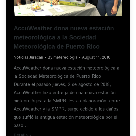
AccuWeather dona nueva estación
meteorológica a la Sociedad
Meteorológica de Puerto Rico
Noticias Juracán
By
metereologia
August 14, 2018
AccuWeather dona nueva estación meteorológica a
la Sociedad Meteorológica de Puerto Rico
Durante el pasado jueves, 2 de agosto de 2018,
AccuWeather hizo entrega de una nueva estación
meteorológica a la SMPR. Esta colaboración, entre
AccuWeather y la SMPR, surge debido a los daños
que sufrió la antigua estación meteorológica por el
paso…
Details