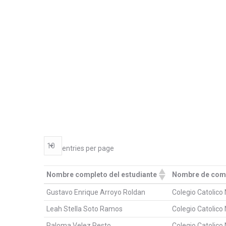
entries per page
Nombre completo del estudiante
Nombre de comu
Nombre completo del estudiante
Nombre de comu
Gustavo Enrique Arroyo Roldan
Colegio Catolico
Leah Stella Soto Ramos
Colegio Catolico
Paloma Velez Resto
Colegio Catolico