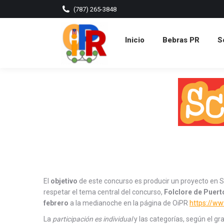
(787) 265-3848
Inicio
Bebras PR
Scr
Inicio
Bebras PR
S
El
objetivo
de este concurso es producir un proyecto en Scr
respetar el tema central del concurso,
Folclore de Puert
febrero
a la medianoche en la página de OiPR
https://ww
La
participación es individual
y las categorías, según el gr