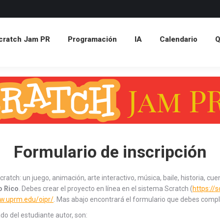
atch Jam PR
Programación
IA
Calendario
Q&
cratch Jam PR
Programación
IA
Calendario
Formulario de inscripción
atch: un juego, animación, arte interactivo, música, baile, historia, cuen
o Rico
. Debes crear el proyecto en línea en el sistema Scratch (
https://
w.uprm.edu/oipr/
. Mas abajo encontrará el formulario que debes comple
ado del estudiante autor, son: