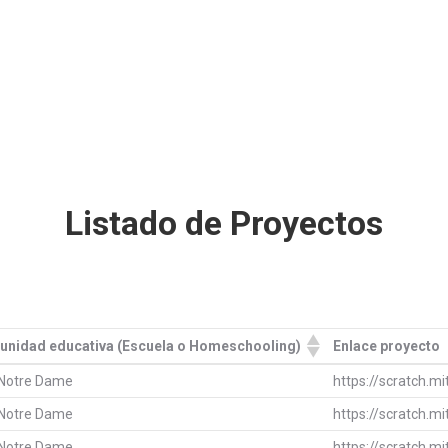
Listado de Proyectos
nidad educativa (Escuela o Homeschooling)
Enlace proyecto
nidad educativa (Escuela o Homeschooling)
Enlace proyecto
 Notre Dame
https://scratch.m
 Notre Dame
https://scratch.m
 Notre Dame
https://scratch.m