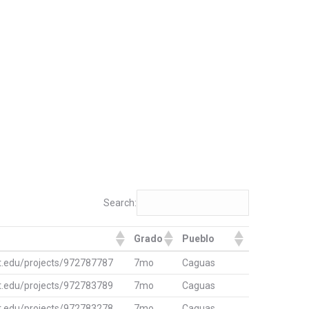
Search:
Grado
Pueblo
Grado
Pueblo
it.edu/projects/972787787
7mo
Caguas
it.edu/projects/972783789
7mo
Caguas
it.edu/projects/972783278
7mo
Caguas