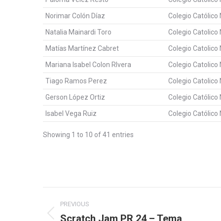
Norimar Colón Díaz
Colegio Católico
Natalia Mainardi Toro
Colegio Catolico
Matías Martínez Cabret
Colegio Catolico
Mariana Isabel Colon RIvera
Colegio Catolico
Tiago Ramos Perez
Colegio Catolico
Gerson López Ortiz
Colegio Católico
Isabel Vega Ruiz
Colegio Católico
Showing 1 to 10 of 41 entries
Post
PREVIOUS
navigation
Scratch Jam PR 24 – Tema
Previous