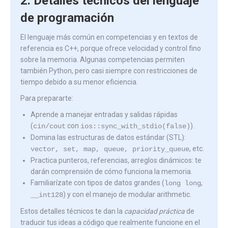
2. Detalles técnicos del lenguaje
de programación
El lenguaje más común en competencias y en textos de
referencia es C++, porque ofrece velocidad y control fino
sobre la memoria. Algunas competencias permiten
también Python, pero casi siempre con restricciones de
tiempo debido a su menor eficiencia.
Para prepararte:
Aprende a manejar entradas y salidas rápidas
(
con
).
cin/cout
ios::sync_with_stdio(false)
Domina las estructuras de datos estándar (STL):
, etc.
vector, set, map, queue, priority_queue
Practica punteros, referencias, arreglos dinámicos: te
darán comprensión de cómo funciona la memoria.
Familiarízate con tipos de datos grandes (
,
long long
) y con el manejo de modular arithmetic.
__int128
Estos detalles técnicos te dan la
capacidad práctica
de
traducir tus ideas a código que realmente funcione en el