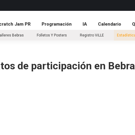
atch Jam PR
Programación
IA
Calendario
Q&
cratch Jam PR
Programación
IA
Calendario
eres Bebras
Folletos Y Posters
Registro ViLLE
Estadís
alleres Bebras
Folletos Y Posters
Registro ViLLE
Estadístic
tos de participación en Bebr