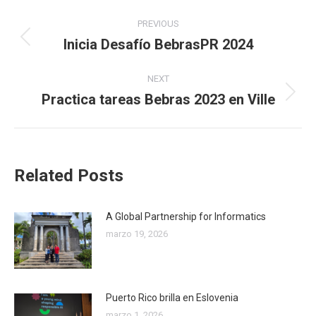
Post
PREVIOUS
navigation
Inicia Desafío BebrasPR 2024
Previous
post:
NEXT
Practica tareas Bebras 2023 en Ville
Next
post:
Related Posts
A Global Partnership for Informatics
marzo 19, 2026
Puerto Rico brilla en Eslovenia
marzo 1, 2026