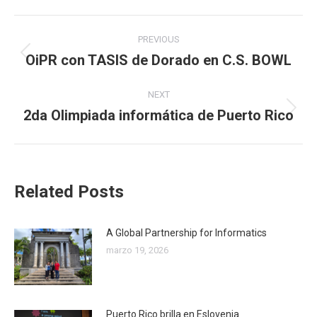
Post
PREVIOUS
navigation
OiPR con TASIS de Dorado en C.S. BOWL
Previous
post:
NEXT
2da Olimpiada informática de Puerto Rico
Next
post:
Related Posts
A Global Partnership for Informatics
marzo 19, 2026
Puerto Rico brilla en Eslovenia