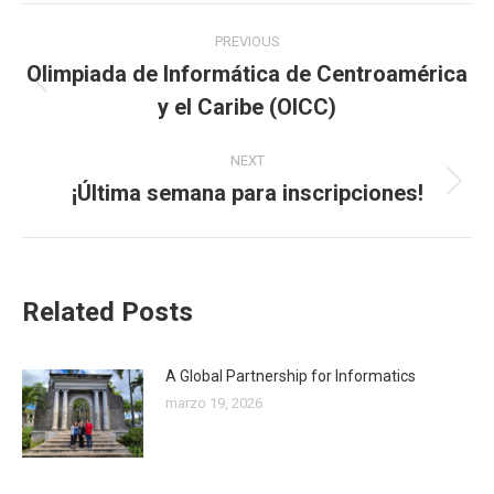
Post
PREVIOUS
navigation
Olimpiada de Informática de Centroamérica
Previous
y el Caribe (OICC)
post:
NEXT
¡Última semana para inscripciones!
Next
post:
Related Posts
A Global Partnership for Informatics
marzo 19, 2026