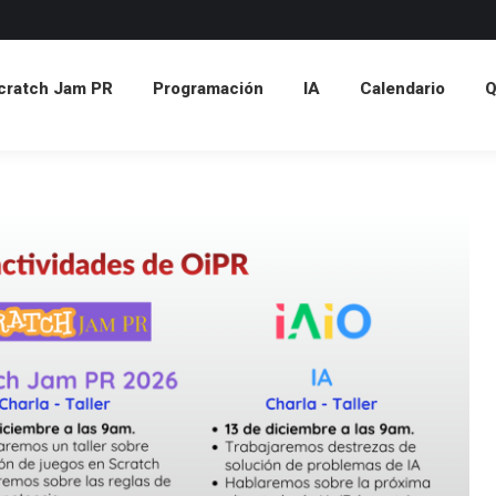
atch Jam PR
Programación
IA
Calendario
Q&
cratch Jam PR
Programación
IA
Calendario