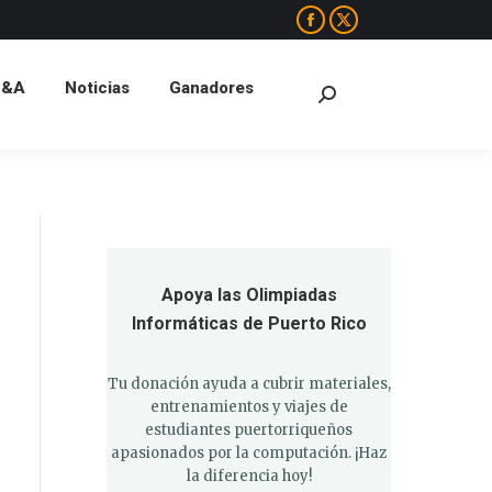
Facebook
X
A
Noticias
Ganadores
Search:
page
page
Q&A
Noticias
Ganadores
opens
opens
Search:
in
in
new
new
window
window
Apoya las Olimpiadas
Informáticas de Puerto Rico
Tu donación ayuda a cubrir materiales,
entrenamientos y viajes de
estudiantes puertorriqueños
apasionados por la computación. ¡Haz
la diferencia hoy!