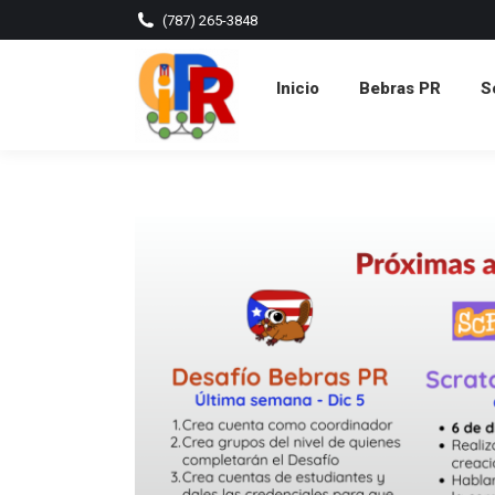
(787) 265-3848
Inicio
Bebras PR
Scr
Inicio
Bebras PR
S