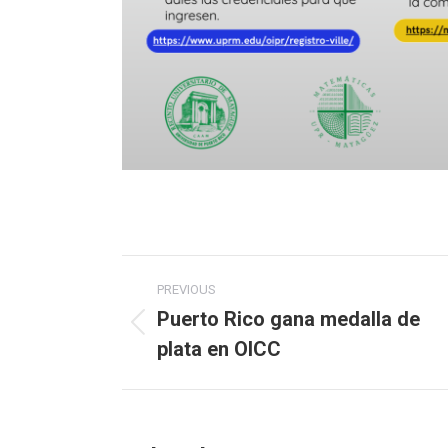
Post
PREVIOUS
navigation
Puerto Rico gana medalla de
Previous
plata en OICC
post: