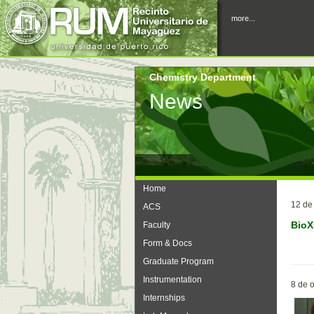
more...
Chemistry Department
News
Home
12 de
ACS
BioX
Faculty
Form & Docs
Graduate Program
Instrumentation
8 de 
Internships