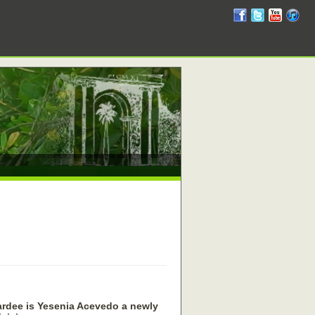
RUM
RUM
RUM
R
en
en
en
en
facebook
twitter
YouTube
iTunes
rdee is Yesenia Acevedo a newly