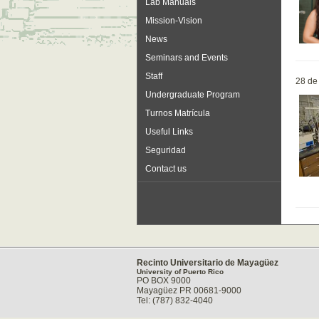
Lab Manuals
Mission-Vision
News
Seminars and Events
Staff
28 de
Undergraduate Program
Turnos Matrícula
Useful Links
Seguridad
Contact us
Recinto Universitario de Mayagüez
University of Puerto Rico
PO BOX 9000
Mayagüez PR 00681-9000
Tel: (787) 832-4040