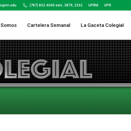
@uprm.edu
(787) 832-4040 exts. 3879, 2332
UPRM
UPR
Quiénes Somos
Cartelera Semanal
La
 Somos
Cartelera Semanal
La Gaceta Colegial