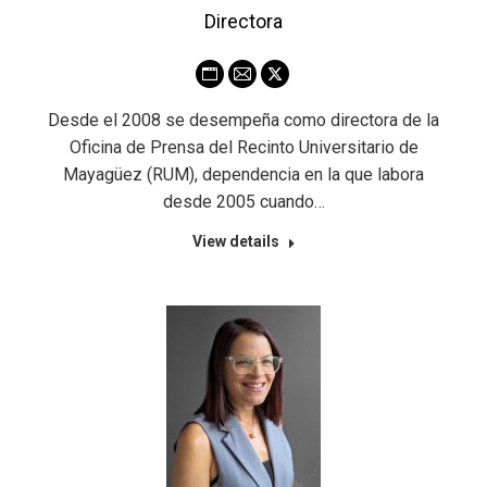
Directora
Personal
E-
X
blog
mail
Desde el 2008 se desempeña como directora de la
/
Oficina de Prensa del Recinto Universitario de
website
Mayagüez (RUM), dependencia en la que labora
desde 2005 cuando…
View details