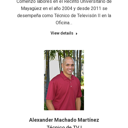
Comenzó labores en el Recinto Universitario de
Mayagüez en el año 2004 y desde 2011 se
desempeña como Técnico de Televisón II en la
Oficina…
View details
Alexander Machado Martínez
Técnico de TV I