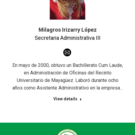
Milagros Irizarry López
Secretaria Administrativa III
E-
mail
En mayo de 2000, obtuvo un Bachillerato Cum Laude,
en Administración de Oficinas del Recinto
Universitario de Mayagüez. Laboró durante ocho
años como Asistente Administrativo en la empresa…
View details