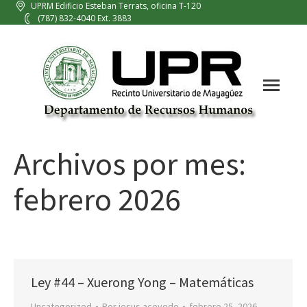
UPRM Edificio Esteban Terrats, oficina T-120
(787) 832-4040 Ext. 3883
Archivos por mes:
febrero 2026
Ley #44 – Xuerong Yong – Matemáticas
Uncategorized
Por
jesus.acevedo
febrero 25, 2026