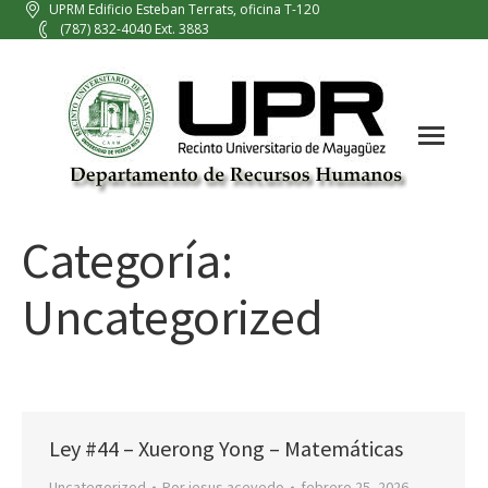
UPRM Edificio Esteban Terrats, oficina T-120
(787) 832-4040 Ext. 3883
Categoría:
Uncategorized
Ley #44 – Xuerong Yong – Matemáticas
Uncategorized
Por
jesus.acevedo
febrero 25, 2026