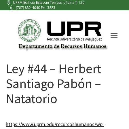
UPRM Edificio Esteban Terrats, oficina T-120
(787) 832-4040 Ext. 3883
Ley #44 – Herbert
Santiago Pabón –
Natatorio
https://www.uprm.edu/recursoshumanos/wp-