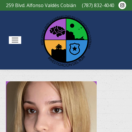
Ins
259 Blvd. Alfonso Valdés Cobián
(787) 832-4040
pag
ope
in
new
Sear
win