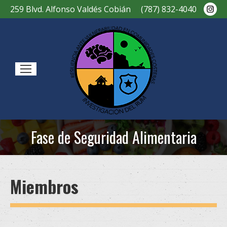
Ins
259 Blvd. Alfonso Valdés Cobián
(787) 832-4040
pag
ope
in
new
Sear
win
Fase de Seguridad Alimentaria
You are here:
Miembros