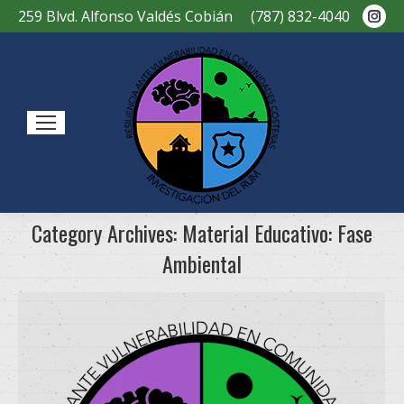
Ins
259 Blvd. Alfonso Valdés Cobián
(787) 832-4040
pag
ope
in
new
Sear
win
Category Archives:
Material Educativo: Fase
Ambiental