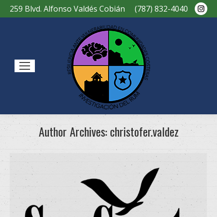
Ins
259 Blvd. Alfonso Valdés Cobián
(787) 832-4040
pag
ope
in
new
Sear
win
Author Archives:
christofer.valdez