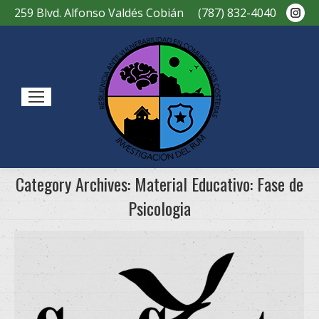
Ins
259 Blvd. Alfonso Valdés Cobián
(787) 832-4040
pag
ope
in
new
Sear
win
Category Archives:
Material Educativo: Fase de
Psicologia