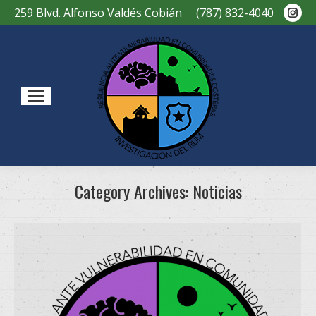
Ins
259 Blvd. Alfonso Valdés Cobián
(787) 832-4040
pag
ope
in
new
Sear
win
Category Archives:
Noticias